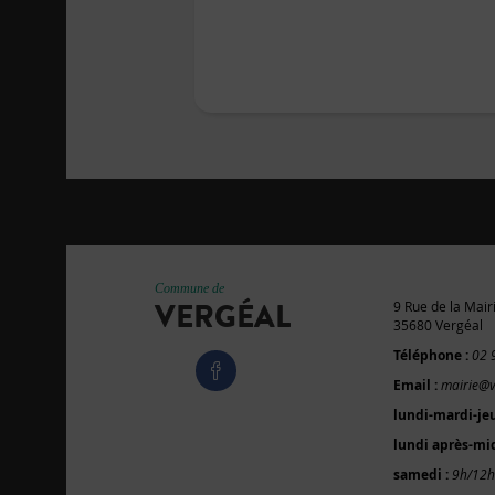
Commune de
VERGÉAL
9 Rue de la Mair
35680 Vergéal
Téléphone :
02 
Email :
mairie@v
lundi-mardi-je
lundi après-mid
samedi :
9h/12