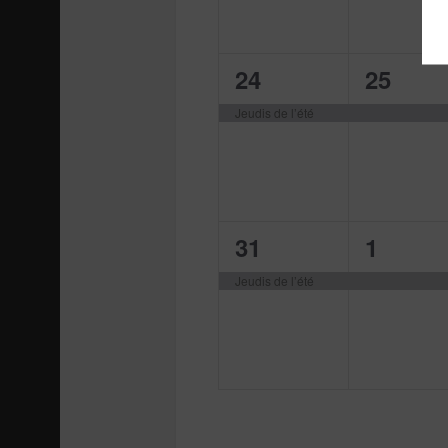
1
1
24
25
évènement,
évènem
Jeudis de l’été
1
1
31
1
évènement,
évènem
Jeudis de l’été