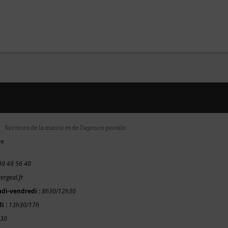
Services de la mairie et de l'agence postale
ie
99 49 56 40
ergeal.fr
udi-vendredi :
8h30/12h30
i :
13h30/17h
h30