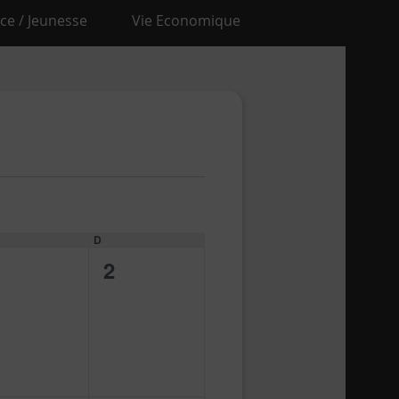
ce / Jeunesse
Vie Economique
MEDI
D
DIMANCHE
0
2
vènement,
évènement,