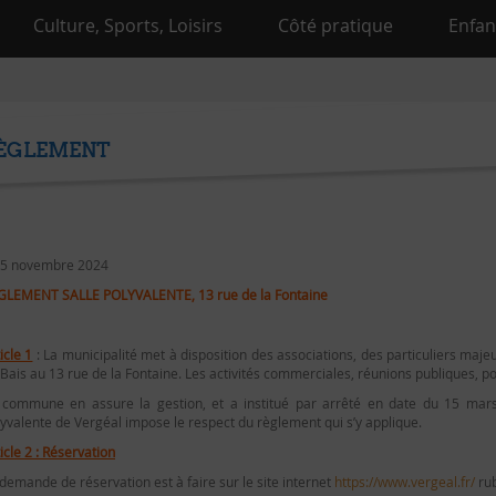
Culture, Sports, Loisirs
Côté pratique
Enfan
ÈGLEMENT
5 novembre 2024
GLEMENT SALLE POLYVALENTE, 13 rue de la Fontaine
icle 1
: La municipalité met à disposition des associations, des particuliers majeu
Bais au 13 rue de la Fontaine. Les activités commerciales, réunions publiques, po
 commune en assure la gestion, et a institué par arrêté en date du 15 mars 1
yvalente de Vergéal impose le respect du règlement qui s’y applique.
icle 2 : Réservation
demande de réservation est à faire sur le site internet
https://www.vergeal.fr/
rub