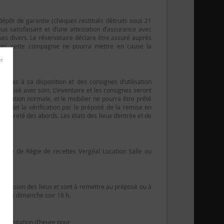
pôt de garantie (chèques restitués détruits sous 21
x satisfaisant et d’une attestation d’assurance avec
ques divers. Le réservataire déclare être assuré auprès
cas, cette compagnie ne pourra mettre en cause la
el mis à sa disposition et des consignes d’utilisation
t utilisé avec soin. L’inventaire et les consignes seront
tilisation normale, et le mobilier ne pourra être prêté
ur objet la vérification par le préposé de la remise en
e propreté des abords. Les états des lieux d’entrée et de
’ordre de Régie de recettes Vergéal Location Salle ou
 possession des lieux et sont à remettre au préposé ou à
ard le dimanche soir 18 h.
s de limitation d’heure pour