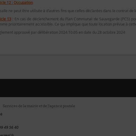
icle 12 : Occupation
salle ne peut être utilisée à d’autres fins que celles déclarées dans le contrat de 
icle 13
:
En cas de déclenchement du Plan Communal de Sauvegarde (PCS) pour 
me prioritairement accessible. Ce qui implique que toute location prévue à cett
glement approuvé par délibération 2024.10.05 en date du 28 octobre 2024
Services de la mairie et de l'agence postale
ie
99 49 56 40
ergeal.fr