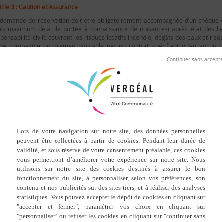
icle 3 : Caution et Assurance
 demande de réservation doit être obligatoirement accompagnée d’un chèque dé
urs maximum délai de portée à connaissance de nuisances) après état des lieu
ponsabilité civile couvrant les risques locatifs incendie, dégâts des eaux et ris
une compagnie notoirement solvable par un contrat spécifiant qu’en aucun 
sponsabilité de la commune.
icle 4 : État des lieux
ut utilisateur de la salle devra prendre connaissance de l’inventaire du matéri
tériel de cuisine, tables, chaises, vaisselle…). Le mobilier devra être manipulé e
nés avec le contrat. En aucun cas, le matériel ne pourra être détourné de son u
ou utilisé en dehors de la salle. L’état des lieux,
après chaque utilisation
, a po
fait état de la salle, du bon état du matériel, de l’absence de vols, du bon état d
tie sont faits en présence du loueur et d’un agent ou élu de la commune.
icle 5 : Paiement de la location
 paiement de la location s’effectuera près du régisseur, par chèque libellé à l
ectement en ligne sur PayFiP.gouv.fr via le site de réservation 3D Ouest.
icle 6 : Les clés
 clés sont remises par le régisseur ou un élu, la veille ou le jour de la prise de
oser dans sa boîte aux lettres en cas d’absence, boîte aux lettre mairie au plus t
icle 7 : Horaires
eure légale de fermeture de la salle est fixée à
2 heures du matin
. Il n’y aura pa