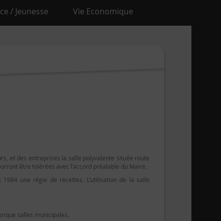
ce / Jeunesse
Vie Economique
rs, et des entreprises la salle polyvalente située route
urront être tolérées avec l’accord préalable du Maire.
984 une régie de recettes. L’utilisation de la salle
rique salles municipales.