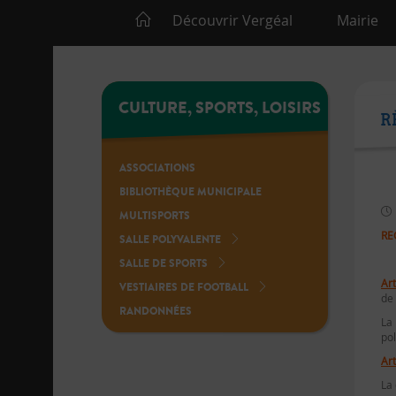
Découvrir Vergéal
Mairie
CULTURE, SPORTS, LOISIRS
R
ASSOCIATIONS
BIBLIOTHÈQUE MUNICIPALE
MULTISPORTS
RE
SALLE POLYVALENTE
SALLE DE SPORTS
Art
VESTIAIRES DE FOOTBALL
de 
RANDONNÉES
La
pol
Art
La 