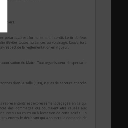
 Pompiers.
n, pétards,…) est formellement interdit. Le tir de feux
 afin d’éviter toutes nuisances au voisinage. L’ouverture
non-respect de la réglementation en vigueur.
r autorisation du Maire. Tout organisateur de spectacle
sonnes dans la salle (100), issues de secours et accès
urs représentants est expressément dégagée en ce qui
ences des dommages qui pourraient être causés aux
nt survenu au cours ou à l’occasion de cette soirée. En
uites envers le déclarant qui a souscrit la demande de