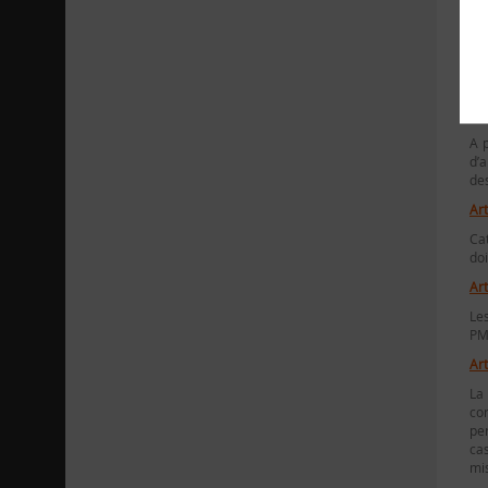
Une
Art
A p
d’a
des
Art
Cat
do
Art
Les
PM
Art
La
co
per
ca
mis