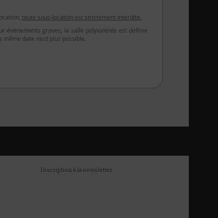
location,
toute sous-location est strictement interdite.
évènements graves, la salle polyvalente est définie
e même date n’est plus possible.
Inscription à la newsletter