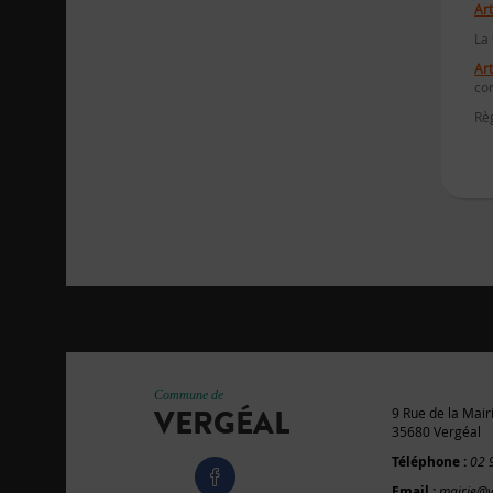
Art
La 
Art
com
Rè
Commune de
VERGÉAL
9 Rue de la Mair
35680 Vergéal
Téléphone :
02 
Email :
mairie@v