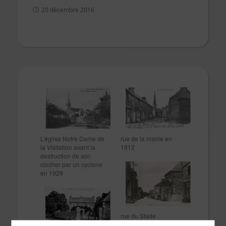
20 décembre 2016
rue de la mairie en
L’église Notre Dame de
1912
la Visitation avant la
destruction de son
clocher par un cyclone
en 1929
rue du Stade