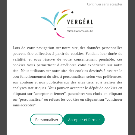
L’école laïque devenue
mairie en 1950
rue des Manoirs
Vue aérienne du bourg
en 1950
rue de la Fontaine
Le manoir d’Houzillé
Personnaliser
Calvaire Oratoire au
cimetière