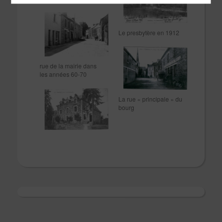
Le presbytère en 1912
rue de la mairie dans
les années 60-70
La rue « principale » du
bourg