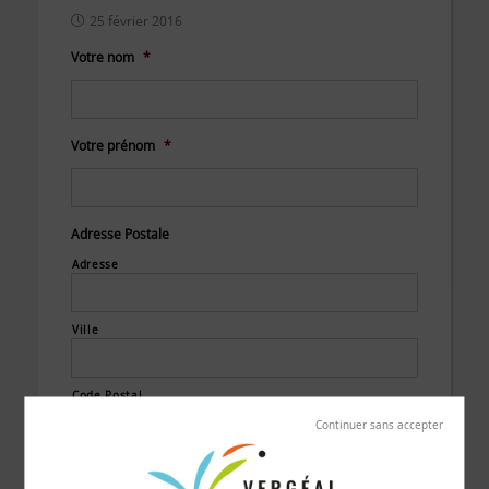
25 février 2016
Votre nom
*
Votre prénom
*
Adresse Postale
Adresse
Ville
Code Postal
Votre email
*