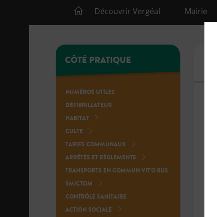
Découvrir Vergéal
Mairie
CÔTÉ PRATIQUE
C
NUMÉROS UTILES
DÉFIBRILLATEUR
HABITAT
PL
CULTE
PL
TARIFS COMMUNAUX
PL
ARRÊTÉS ET RÈGLEMENTS
PL
TRANSPORTS EN COMMUN VIT’O BUS
PL
SMICTOM
PL
CONTRÔLE SANITAIRE
PL
ACTION SOCIALE