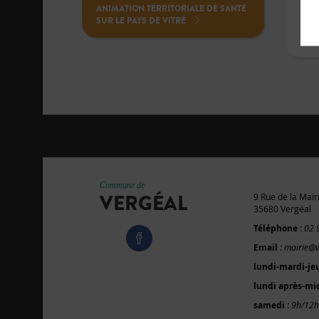
PL
ANIMATION TERRITORIALE DE SANTÉ
SUR LE PAYS DE VITRÉ
Commune de
VERGÉAL
9 Rue de la Mair
35680 Vergéal
Téléphone :
02 
Email :
mairie@v
lundi-mardi-je
lundi après-mid
samedi :
9h/12