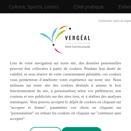
Culture, Sports, Loisirs
Côté pratique
Enfan
ONTRÔLE SANITAIRE
5 novembre 2024
V_35_0060-UDI000140-0000000334-20241002-00171209D1
V_35_0060-UDI000140-0000000334-20241002-00171209D1
V_35_0060-UDI000140-0000000334-20221124-00161100D2
V_35_0060-UDI000140-0000000334-20220720-00159436D1
V_35_0060-UDI000140-0000000334-20210831-00154301D1
V_35_0022-UDI000140-0000000334-20210218-00151648D1
V_EAU_POTABLE_20201229