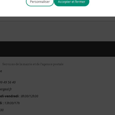
Personnaliser
V_35_0022-UDI000140-0000000334-20200625-00147762D1
.pdf
Services de la mairie et de l'agence postale
ie
99 49 56 40
ergeal.fr
udi-vendredi :
8h30/12h30
i :
13h30/17h
h30