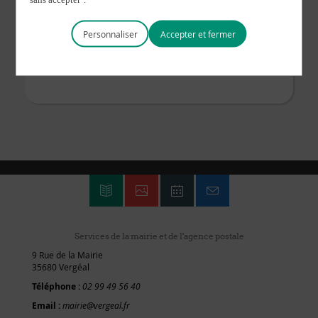
l’ensemble du territoire de Vitré Communauté
La plateforme dédiée est consultable sur
https://taxedesejour.vitrecommunaute.bzh/
Personnaliser
Services de la mairie et de l'agence postale
9 Rue de la Mairie
35680 Vergéal
Téléphone :
02 99 49 56 40
Email :
mairie@vergeal.fr