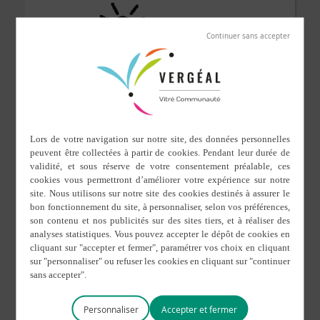
5 novembre 2024
Pour tout renseignement, visite, inscription, veuillez
contacter la directrice Madame Marjorie GENTILHOMME
au :
02.99.49.55.59
ou par mail sur l’adresse suivante :
eco35.st-aignan.vergeal@enseignement-catholique.bzh
Site internet de l’école :
https://ecolesaintaignan.toutemonecole.fr/
Personnaliser