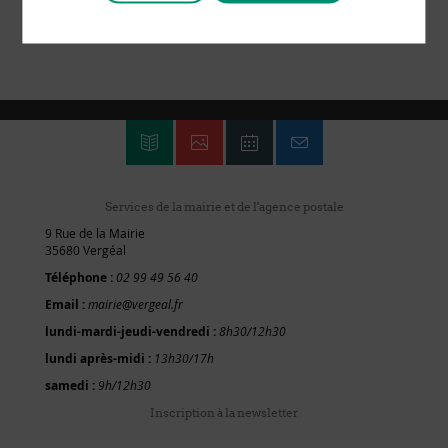
Services de la mairie et de l'agence postale
9 Rue de la Mairie
35680 Vergéal
Téléphone :
02 99 49 56 40
Email :
mairie@vergeal.fr
lundi-mardi-jeudi-vendredi :
8h30/12h30
lundi après-midi :
13h30/17h
samedi :
9h/12h30
Inscription à la newsletter