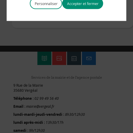
Personnaliser
Services de la mairie et de l'agence postale
9 Rue de la Mairie
35680 Vergéal
Téléphone :
02 99 49 56 40
Email :
mairie@vergeal.fr
lundi-mardi-jeudi-vendredi :
8h30/12h30
lundi après-midi :
13h30/17h
samedi :
9h/12h30