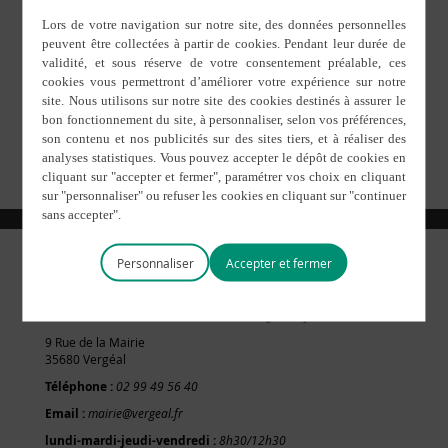
15 octobre 2021
DOCUMENT DE TRAVAIL (002)
Personnaliser
Services de la mairie et de l'agence postale
9 Rue de la Mairie
35680 Vergéal
Téléphone :
02 99 49 56 40
Email :
mairie@vergeal.fr
lundi-mardi-jeudi-vendredi :
8h30/12h30