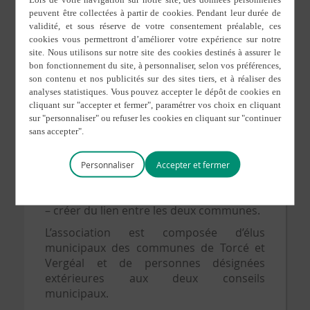
Léz’arts de Torcé à
Vergéal
et vice versa
Cette Association a pour buts de :
– promouvoir la culture sur les
communes de
TORCÉ
et de
VERGÉAL,
–
promouvoir l’organisation d’
activités
festives diverses (organisation du festival
désarticulé dans les deux communes,
Personnaliser
animations autour de la bibliothèque,
soirées musicales… )
– créer du lien entre les deux communes.
L’association est composée d’élus
municipaux des communes de Torcé et
Vergéal et de personnes désignées
extérieures aux deux conseils
municipaux.