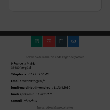
Services de la mairie et de l'agence postale
9 Rue de la Mairie
35680 Vergéal
Téléphone :
02 99 49 56 40
Email :
mairie@vergeal.fr
lundi-mardi-jeudi-vendredi :
8h30/12h30
lundi après-midi :
13h30/17h
samedi :
9h/12h30
Inscription à la newsletter