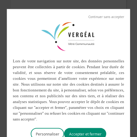
3 septembre 2018
Décapage
Décapage tous matériaux par aérogommage. Bois,
métaux, pierre retrouvent leur aspect d'origine
Authentique Décap - FAURE Mickaël
Adresse :
La Loge 35680 Vergéal
Contacts :
06.75.85.48.77
contact@authentiquedecap.fr
https://www.authentiquedecap.fr
Personnaliser