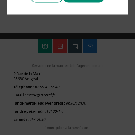
Services de la mairie et de l'agence postale
9 Rue de la Mairie
35680 Vergéal
Téléphone :
02 99 49 56 40
Email :
mairie@vergeal.fr
lundi-mardi-jeudi-vendredi :
8h30/12h30
lundi après-midi :
13h30/17h
samedi :
9h/12h30
Inscription à la newsletter