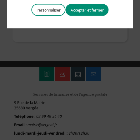
20 h 00 min
Personnaliser
Place aux
soirée naturopathe vendredi
22nov 20h
Jeunes
Services de la mairie et de l'agence postale
9 Rue de la Mairie
35680 Vergéal
Téléphone :
02 99 49 56 40
Email :
mairie@vergeal.fr
lundi-mardi-jeudi-vendredi :
8h30/12h30