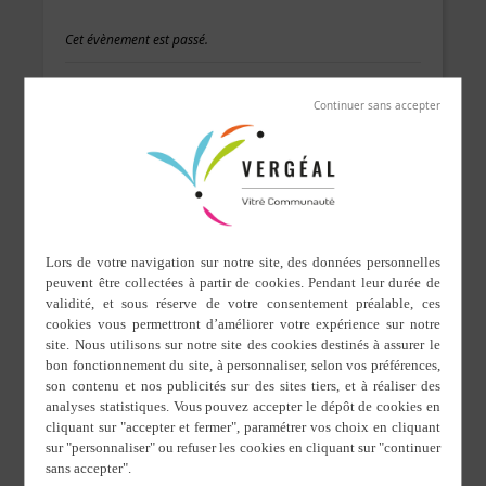
Cet évènement est passé.
Fabriquer ses produits
d’entretien au naturel
7 février 2020 de 20 h 00 min
Animation organisée par la bibliothèque
municipale « La Cascade aux Livres ».
Inscription obligatoire.
DÉTAILS
LIEU
Salle de la mairie
Date :
9 rue de la mairie
7 février 2020
Heure :
Vergéal
,