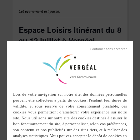
Cet évènement est passé.
Espace Loisirs Itinérant du 8
au 12 juillet à Vergéal
8 juillet 2019 de 0 h 00 min
à
12 juillet 2019 de 0 h 00 min
Activités sportives, culturelles, traditionnelles,
originales pour les jeunes de 10 à 17 ans en
partenariat avec la FSCF CD 35.
Tarif selon quotient familial de la famille
DÉTAILS
ORGANISATEUR
Commune de Vergéal
Début :
8 juillet 2019 de 0 h 00