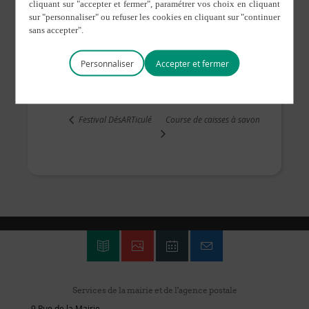
min
Fin :
12 juillet 2019 de 0 h 00
min
Personnaliser
LIEU
TERRAIN DES SPORTS
Course de caisses à savon
Festival DésARTiculé
Services de la mairie et de l'agence postale
9 Rue de la Mairie