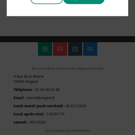
Services de la mairie et de l'agence postale
9 Rue de la Mairie
35680 Vergéal
Téléphone :
02 99 49 56 40
Email :
mairie@vergeal.fr
lundi-mardi-jeudi-vendredi :
8h30/12h30
lundi après-midi :
13h30/17h
samedi :
9h/12h30
Inscription à la newsletter