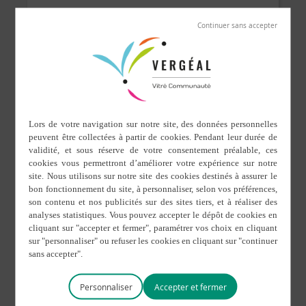
Cet évènement est passé.
Commémoration du 11
novembre
6 novembre 2016 de 10 h 30 min
à
12 h 00 min
DÉTAILS
ORGANISATEUR
AFN
Date :
6 novembre 2016
Heure :
10 h 30 min à 12 h 00
min
Accueil Mairie
Personnaliser