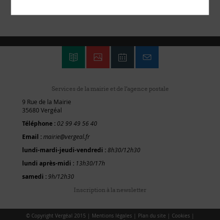
Services de la mairie et de l'agence postale
9 Rue de la Mairie
35680 Vergéal
Téléphone :
02 99 49 56 40
Email :
mairie@vergeal.fr
lundi-mardi-jeudi-vendredi :
8h30/12h30
lundi après-midi :
13h30/17h
samedi :
9h/12h30
Inscription à la newsletter
© Copyright Vergéal 2015 |
Mentions légales
|
Plan du site
|
Cookies
|