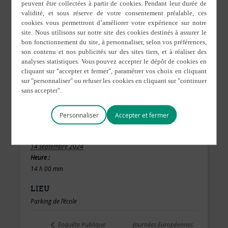
Personnaliser
DÉTAILS
ORGANISATEUR
ecole saint aignan
Date :
14 septembre 2024
Heure :
14 h 00 min
LIEU
Parking de l’école
Journées Européennes
Enquête Publique