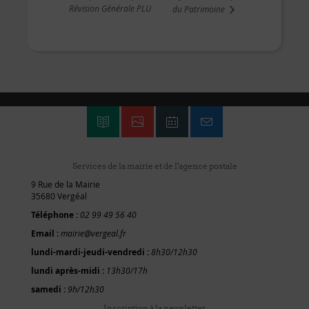
Révision Générale PLU
du Patrimoine
Services de la mairie et de l'agence postale
9 Rue de la Mairie
35680 Vergéal
Téléphone :
02 99 49 56 40
Email :
mairie@vergeal.fr
lundi-mardi-jeudi-vendredi :
8h30/12h30
lundi après-midi :
13h30/17h
samedi :
9h/12h30
Inscription à la newsletter