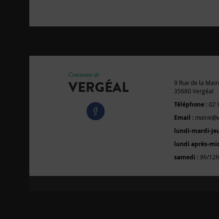
Commune de
VERGÉAL
9 Rue de la Mair
35680 Vergéal
Téléphone :
02 
Email :
mairie@v
lundi-mardi-je
lundi après-mid
samedi :
9h/12