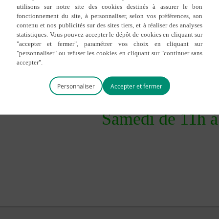
Horaires d’ouv
Mercredi
de
17
Personnaliser
Samedi
de
11h
à