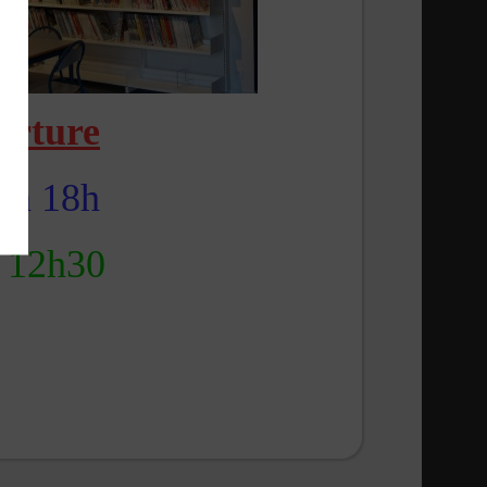
erture
h
à
18h
12h30