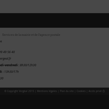
Services de la mairie et de l'agence postale
ie
99 49 56 40
ergeal.fr
udi-vendredi :
8h30/12h30
i :
13h30/17h
h30
© Copyright Vergéal 2015 |
Mentions légales
|
Plan du site
|
Cookies
|
Accès privé