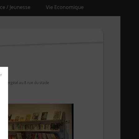
ce / Jeunesse
Vie Economique
 de Vergéal au 8 rue du stade
res