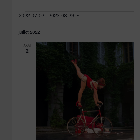
Évènements
2022-07-02
 - 
2023-08-29
Sélectionnez
une
juillet 2022
date.
SAM
2