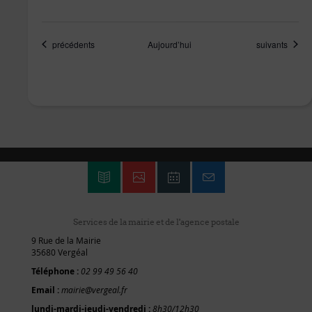
Évènements
Évènements
précédents
Aujourd’hui
suivants
Services de la mairie et de l'agence postale
9 Rue de la Mairie
35680 Vergéal
Téléphone :
02 99 49 56 40
Email :
mairie@vergeal.fr
lundi-mardi-jeudi-vendredi :
8h30/12h30